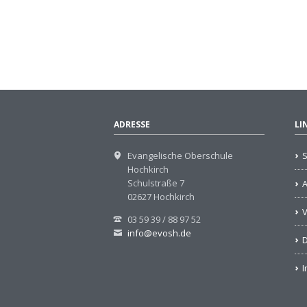
ADRESSE
LI
Evangelische Oberschule
S
Hochkirch
Schulstraße 7
02627 Hochkirch
V
03 59 39 / 88 97 52
info@evosh.de
D