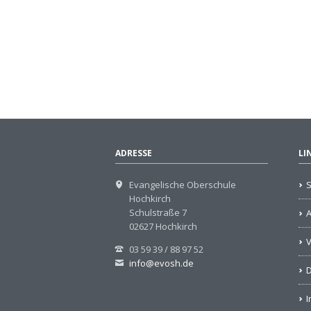
ADRESSE
LI
Evangelische Oberschule
S
Hochkirch
Schulstraße 7
02627 Hochkirch
V
03 59 39 / 88 97 52
info@evosh.de
D