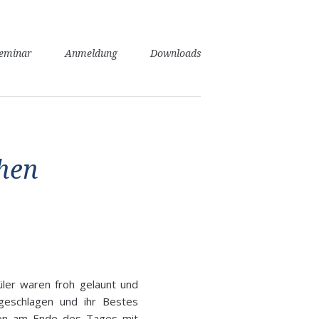
seminar
Anmeldung
Downloads
chen
ler waren froh gelaunt und
 geschlagen und ihr Bestes
ten am Ende des Tages mit